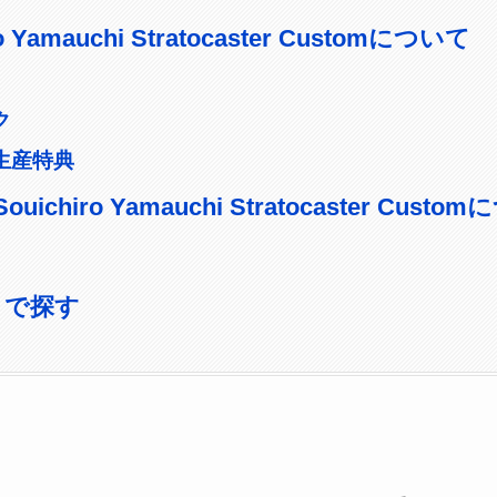
ro Yamauchi Stratocaster Customについて
ク
生産特典
 Souichiro Yamauchi Stratocaster Cust
トで探す