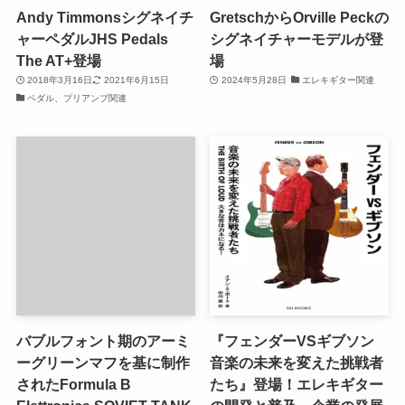
Andy Timmonsシグネイチ
GretschからOrville Peckの
ャーペダルJHS Pedals
シグネイチャーモデルが登
The AT+登場
場
2018年3月16日
2021年6月15日
2024年5月28日
エレキギター関連
ペダル、プリアンプ関連
バブルフォント期のアーミ
『フェンダーVSギブソン
ーグリーンマフを基に制作
音楽の未来を変えた挑戦者
されたFormula B
たち』登場！エレキギター