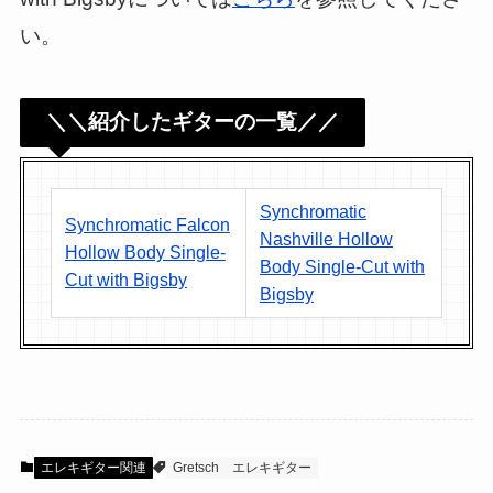
い。
＼＼紹介したギターの一覧／／
Synchromatic
Synchromatic Falcon
Nashville Hollow
Hollow Body Single-
Body Single-Cut with
Cut with Bigsby
Bigsby
エレキギター関連
Gretsch
エレキギター