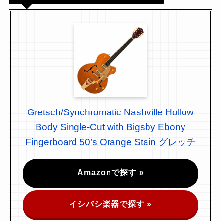
Gretsch/Synchromatic Nashville Hollow
Body Single-Cut with Bigsby Ebony
Fingerboard 50’s Orange Stain グレッチ
Amazonで探す »
イシバシ楽器で探す »