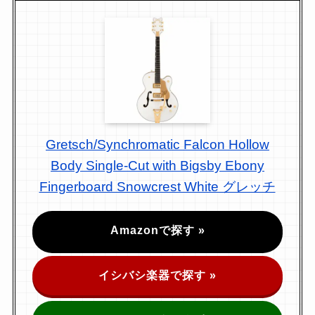
Gretsch/Synchromatic Falcon Hollow
Body Single-Cut with Bigsby Ebony
Fingerboard Snowcrest White グレッチ
Amazonで探す »
イシバシ楽器で探す »