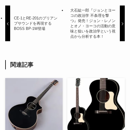
大石紘一郎『ジョンとヨー
コの政治学 不条理を撃
CE-1とRE-201のプリアン
つ』発売！ジョン・レノン
プサウンドを再現する
とオノ・ヨーコの活動の意
BOSS BP-1W登場
味と狙いを政治学という視
点から分析する本！
関連記事