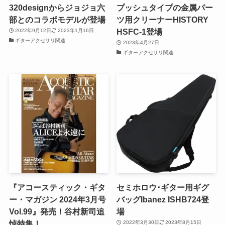
320designからジョジョ六
プッシュタイプの金属パー
部とのコラボモデルが登場
ツ用クリーナーHISTORY
HSFC-1登場
2022年9月12日
2023年1月16日
ギターアクセサリ関連
2023年4月27日
ギターアクセサリ関連
『アコースティック・ギタ
セミホロウ･ギター用ギグ
ー・マガジン 2024年3月号
バッグIbanez ISHB724登
Vol.99』発売！谷村新司追
場
悼特集！
2022年3月30日
2023年8月15日