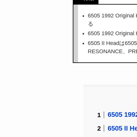
6505 1992 O
る
6505 1992 Or
6505 II Headは
RESONANCE、P
6505 19
6505 II