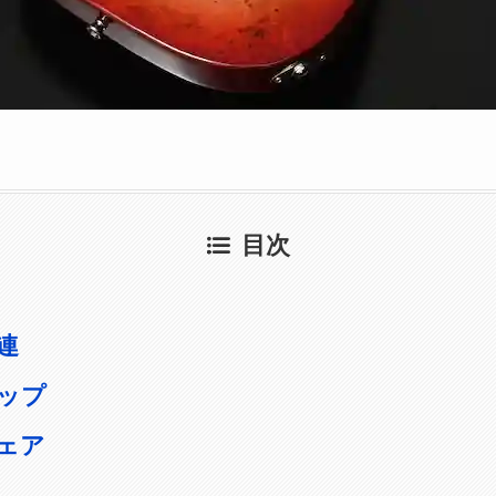
目次
連
ップ
ェア