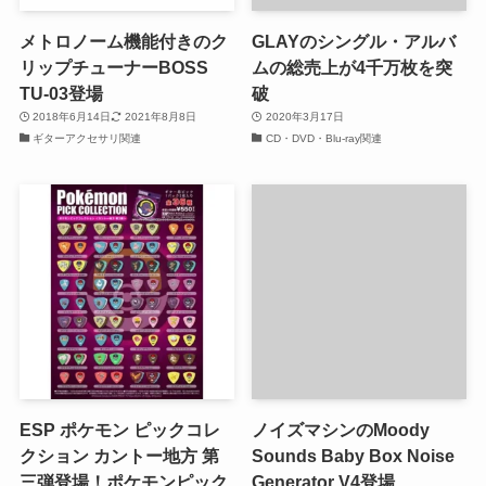
メトロノーム機能付きのク
GLAYのシングル・アルバ
リップチューナーBOSS
ムの総売上が4千万枚を突
TU-03登場
破
2018年6月14日
2021年8月8日
2020年3月17日
ギターアクセサリ関連
CD・DVD・Blu-ray関連
ESP ポケモン ピックコレ
ノイズマシンのMoody
クション カントー地方 第
Sounds Baby Box Noise
三弾登場！ポケモンピック
Generator V4登場