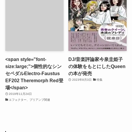
<span style="font-
DJ/音楽評論家今泉圭姫子
size:large;">個性的なシン
の体験をもとにしたQueen
セペダルElectro-Faustus
の本が発売
EF202 Theremorph Red登
2023年8月3日
特集
場</span>
2019年11月24日
エフェクター、プリアンプ関連