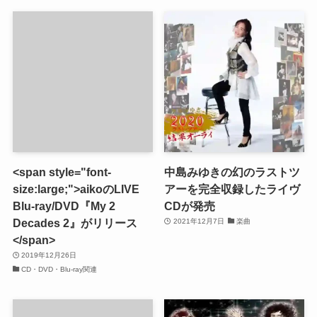
<span style="font-
中島みゆきの幻のラストツ
size:large;">aikoのLIVE
アーを完全収録したライヴ
Blu-ray/DVD『My 2
CDが発売
Decades 2』がリリース
2021年12月7日
楽曲
</span>
2019年12月26日
CD・DVD・Blu-ray関連