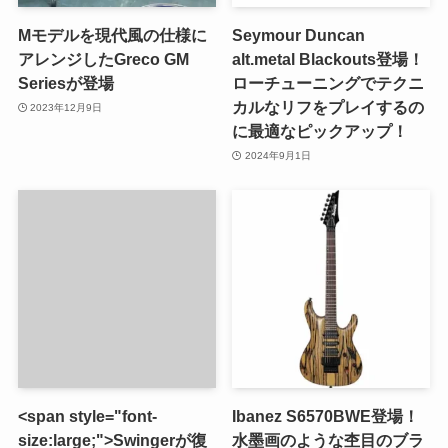
Mモデルを現代風の仕様に
Seymour Duncan
アレンジしたGreco GM
alt.metal Blackouts登場！
Seriesが登場
ローチューニングでテクニ
カルなリフをプレイするの
2023年12月9日
に最適なピックアップ！
2024年9月1日
<span style="font-
Ibanez S6570BWE登場！
size:large;">Swingerが復
水墨画のような杢目のブラ